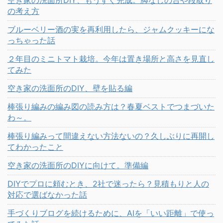
の考え方
ブルーベリー酒の実を再利用したら、ジャムクッキーにな
っちゃった話
２年目のミニトマト栽培。今年は置き場所と高さを見直し
てみた
空き家の洗面所のDIY、壁を貼る編
棒張り編みの編み図の読み方は？春夏ベストでつまづいた
わ～。
棒張り編みって間違えない方法ないの？久しぶりに再開し
てわかったこと
空き家の洗面所のDIYに向けて。準備編
DIYでプロに頼むとき、2社で迷ったら？見積もりと人の
対応で選ばなかった話
手づくりブログを続けるために、AIを「いい距離」で使っ