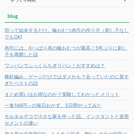
blog
切って始末するだけ。輪おむつ布巾の作り方（刺し子なし
でもOK)
布巾には、やっぱり布の輪おむつが最高！5年ぶりに刺し
子を再開した話
ワンパンでふっくらちぎりパン！おすすめは？
棒針編み、ゲージだけではダメかも？合っていたのに長す
ぎたベストの話
まとめ買いはお得なのか？実験してわかったメリット
一食149円～の毎日おかず、5日間やってみた
モルタルデコで小さな家を作った話。インスタントと造形
セメントの違い
空き家の洗面所DIY、もうすぐ完成。脚なしの台や段取り