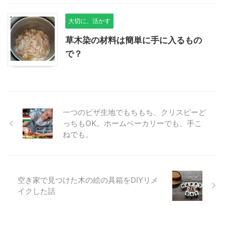
大切に、活かす
草木染の材料は簡単に手に入るもの
で？
一つのピザ生地でもちもち、クリスピーど
っちもOK。ホームベーカリーでも、手こ
ねでも。
空き家で見つけた木の絵の具箱をDIYリメ
イクした話