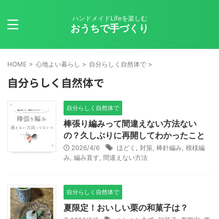
ハンドメイドLifeを楽しむ
おうちで手づくり
HOME
>
心地よい暮らし
>
自分らしく自然体で
>
自分らしく自然体で
自分らしく自然体で
棒張り編みって間違えない方法ない
の？久しぶりに再開してわかったこと
2026/4/6
ほどく
,
対策
,
棒針編み
,
模様編
み
,
編み直す
,
間違えない方法
自分らしく自然体で
夏限定！おいしい栗の和菓子は？