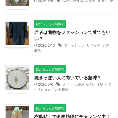
2026/5/5
ふわふわ食感
,
和菓子
,
夏限定
,
栗
自分らしく自然体で
若者は着物をファッションで着てもい
い？
2026/2/16
ファッション
,
リメイク
,
男物
,
着物
自分らしく自然体で
飽きっぽい人に向いている趣味？
2026/5/6
メリット
,
飽きっぽい
,
飽きっぽ
い人に向いている趣味
自分らしく自然体で
樹脂粘土で多肉植物にチャレンジ中！