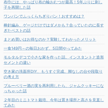
布巾には、やっぱり布の輪おむつが最高！5年ぶりに刺し
子を再開した話
ワンパンでふっくらちぎりパン！おすすめは？
棒針編み、ゲージだけではダメかも？合っていたのに長す
ぎたベストの話
まとめ買いはお得なのか？実験してわかったメリット
一食149円～の毎日おかず、5日間やってみた
モルタルデコで小さな家を作った話。インスタントと造形
セメントの違い
空き家の洗面所DIY、もうすぐ完成。脚なしの台や段取り
の考え方
ブルーベリー酒の実を再利用したら、ジャムクッキーにな
っちゃった話
２年目のミニトマト栽培。今年は置き場所と高さを見直し
てみた