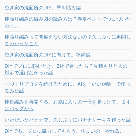
空き家の洗面所のDIY、壁を貼る編
棒張り編みの編み図の読み方は？春夏ベストでつまづいた
わ～。
棒張り編みって間違えない方法ないの？久しぶりに再開し
てわかったこと
空き家の洗面所のDIYに向けて。準備編
DIYでプロに頼むとき、2社で迷ったら？見積もりと人の
対応で選ばなかった話
手づくりブログを続けるために、AIを「いい距離」で使っ
てみた話
棒針編みを再開する。お気に入りの一冊を見つけて、まず
はバッグから
いただいたバナナで、久しぶりにバナナケーキを作った話
DIYでも、プロに協力してもらう。住まいの「やれるこ