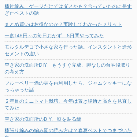
棒針編み、ゲージだけではダメかも？合っていたのに長す
ぎたベストの話
まとめ買いはお得なのか？実験してわかったメリット
一食149円～の毎日おかず、5日間やってみた
モルタルデコで小さな家を作った話。インスタントと造形
セメントの違い
空き家の洗面所DIY、もうすぐ完成。脚なしの台や段取り
の考え方
ブルーベリー酒の実を再利用したら、ジャムクッキーにな
っちゃった話
２年目のミニトマト栽培。今年は置き場所と高さを見直し
てみた
空き家の洗面所のDIY、壁を貼る編
棒張り編みの編み図の読み方は？春夏ベストでつまづいた