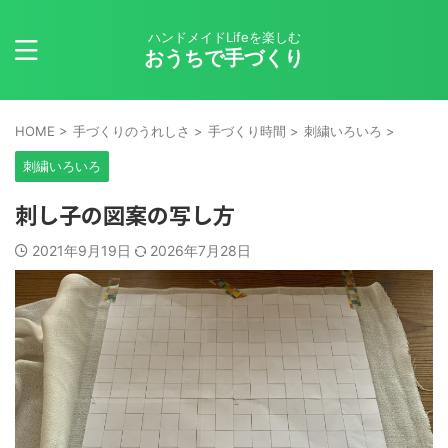
ハンドメイドLifeを楽しむ
おうちで手づくり
HOME
>
手づくりのうれしさ
>
手づくり時間
>
刺繍いろいろ
>
刺繍いろいろ
刺し子の図案の写し方
2021年9月19日
2026年7月28日