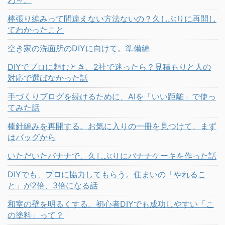
わ～。
棒張り編みって間違えない方法ないの？久しぶりに再開し
てわかったこと
空き家の洗面所のDIYに向けて。準備編
DIYでプロに頼むとき、2社で迷ったら？見積もりと人の
対応で選ばなかった話
手づくりブログを続けるために、AIを「いい距離」で使っ
てみた話
棒針編みを再開する。お気に入りの一冊を見つけて、まず
はバッグから
いただいたバナナで、久しぶりにバナナケーキを作った話
DIYでも、プロに協力してもらう。住まいの「やれるこ
と」が2倍、3倍になる話
和室の壁を明るくする。初心者DIYでも成功しやすい「こ
の塗料」って？