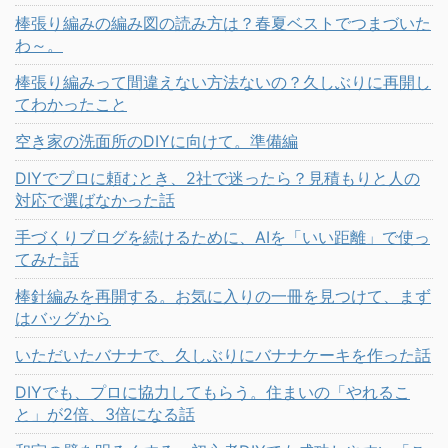
棒張り編みの編み図の読み方は？春夏ベストでつまづいた
わ～。
棒張り編みって間違えない方法ないの？久しぶりに再開し
てわかったこと
空き家の洗面所のDIYに向けて。準備編
DIYでプロに頼むとき、2社で迷ったら？見積もりと人の
対応で選ばなかった話
手づくりブログを続けるために、AIを「いい距離」で使っ
てみた話
棒針編みを再開する。お気に入りの一冊を見つけて、まず
はバッグから
いただいたバナナで、久しぶりにバナナケーキを作った話
DIYでも、プロに協力してもらう。住まいの「やれるこ
と」が2倍、3倍になる話