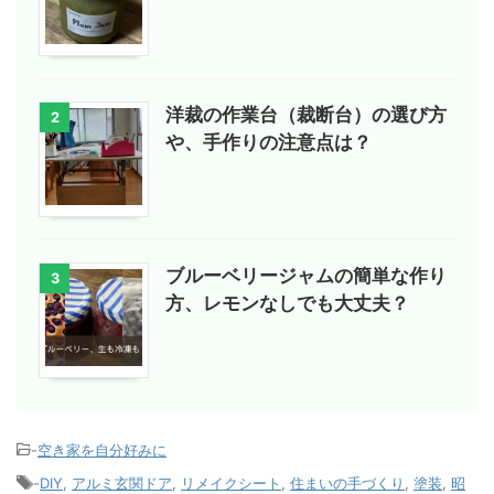
洋裁の作業台（裁断台）の選び方
2
や、手作りの注意点は？
ブルーベリージャムの簡単な作り
3
方、レモンなしでも大丈夫？
-
空き家を自分好みに
-
DIY
,
アルミ玄関ドア
,
リメイクシート
,
住まいの手づくり
,
塗装
,
昭