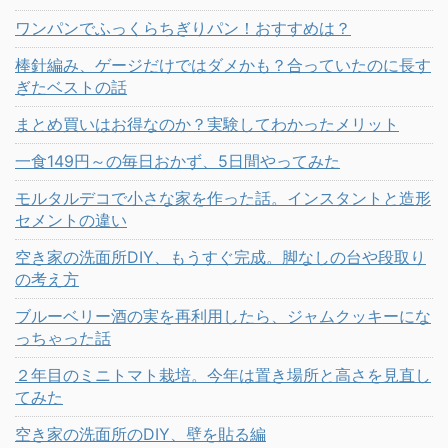
ワンパンでふっくらちぎりパン！おすすめは？
棒針編み、ゲージだけではダメかも？合っていたのに長す
ぎたベストの話
まとめ買いはお得なのか？実験してわかったメリット
一食149円～の毎日おかず、5日間やってみた
モルタルデコで小さな家を作った話。インスタントと造形
セメントの違い
空き家の洗面所DIY、もうすぐ完成。脚なしの台や段取り
の考え方
ブルーベリー酒の実を再利用したら、ジャムクッキーにな
っちゃった話
２年目のミニトマト栽培。今年は置き場所と高さを見直し
てみた
空き家の洗面所のDIY、壁を貼る編