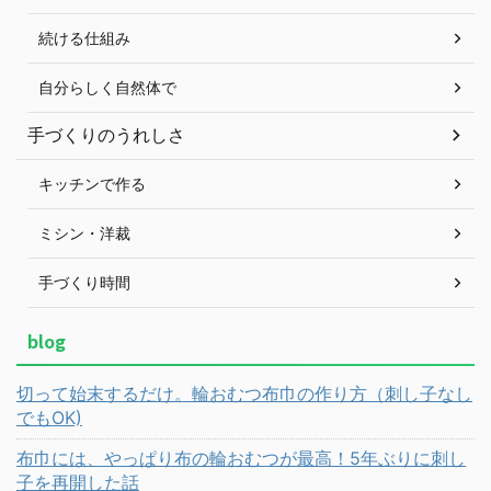
続ける仕組み
自分らしく自然体で
手づくりのうれしさ
キッチンで作る
ミシン・洋裁
手づくり時間
blog
切って始末するだけ。輪おむつ布巾の作り方（刺し子なし
でもOK)
布巾には、やっぱり布の輪おむつが最高！5年ぶりに刺し
子を再開した話