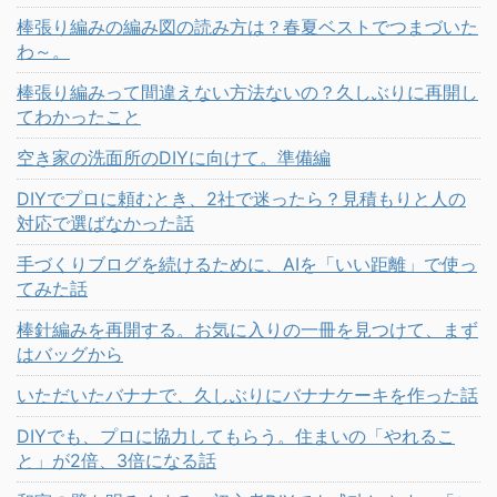
棒張り編みの編み図の読み方は？春夏ベストでつまづいた
わ～。
棒張り編みって間違えない方法ないの？久しぶりに再開し
てわかったこと
空き家の洗面所のDIYに向けて。準備編
DIYでプロに頼むとき、2社で迷ったら？見積もりと人の
対応で選ばなかった話
手づくりブログを続けるために、AIを「いい距離」で使っ
てみた話
棒針編みを再開する。お気に入りの一冊を見つけて、まず
はバッグから
いただいたバナナで、久しぶりにバナナケーキを作った話
DIYでも、プロに協力してもらう。住まいの「やれるこ
と」が2倍、3倍になる話