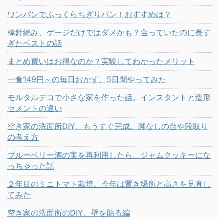
ワンパンでふっくらちぎりパン！おすすめは？
棒針編み、ゲージだけではダメかも？合っていたのに長す
ぎたベストの話
まとめ買いはお得なのか？実験してわかったメリット
一食149円～の毎日おかず、5日間やってみた
モルタルデコで小さな家を作った話。インスタントと造形
セメントの違い
空き家の洗面所DIY、もうすぐ完成。脚なしの台や段取り
の考え方
ブルーベリー酒の実を再利用したら、ジャムクッキーにな
っちゃった話
２年目のミニトマト栽培。今年は置き場所と高さを見直し
てみた
空き家の洗面所のDIY、壁を貼る編