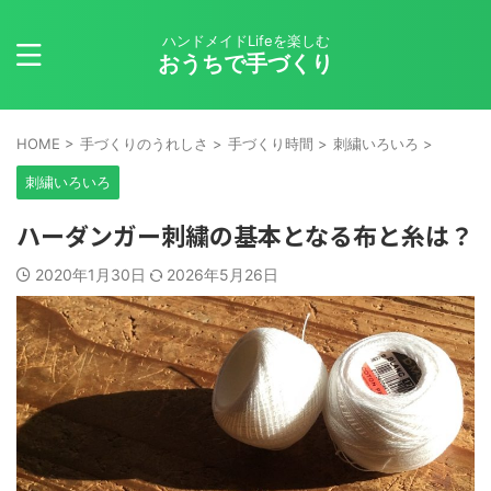
ハンドメイドLifeを楽しむ
おうちで手づくり
HOME
>
手づくりのうれしさ
>
手づくり時間
>
刺繍いろいろ
>
刺繍いろいろ
ハーダンガー刺繍の基本となる布と糸は？
2020年1月30日
2026年5月26日