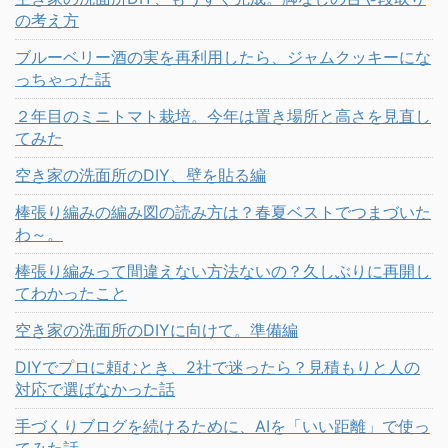
の考え方
ブルーベリー酒の実を再利用したら、ジャムクッキーにな
っちゃった話
２年目のミニトマト栽培。今年は置き場所と高さを見直し
てみた
空き家の洗面所のDIY、壁を貼る編
棒張り編みの編み図の読み方は？春夏ベストでつまづいた
わ～。
棒張り編みって間違えない方法ないの？久しぶりに再開し
てわかったこと
空き家の洗面所のDIYに向けて。準備編
DIYでプロに頼むとき、2社で迷ったら？見積もりと人の
対応で選ばなかった話
手づくりブログを続けるために、AIを「いい距離」で使っ
てみた話