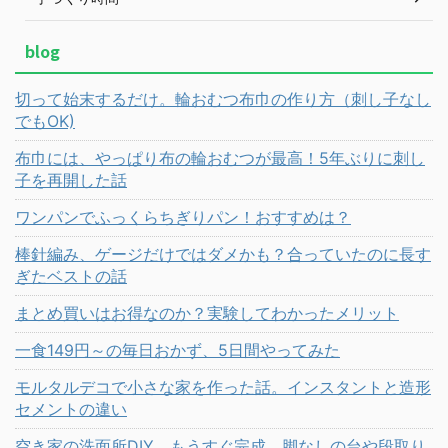
blog
切って始末するだけ。輪おむつ布巾の作り方（刺し子なし
でもOK)
布巾には、やっぱり布の輪おむつが最高！5年ぶりに刺し
子を再開した話
ワンパンでふっくらちぎりパン！おすすめは？
棒針編み、ゲージだけではダメかも？合っていたのに長す
ぎたベストの話
まとめ買いはお得なのか？実験してわかったメリット
一食149円～の毎日おかず、5日間やってみた
モルタルデコで小さな家を作った話。インスタントと造形
セメントの違い
空き家の洗面所DIY、もうすぐ完成。脚なしの台や段取り